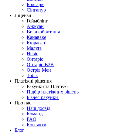
Болгарія
Сінгапур
Ліцензії
Геймблінг
Анжуан
Великобританія
Канаваке
Кюрасао
Мальта
Невіс
Онтаріо
Онтаріо B2B
Острів Мен
Тобік
Платіжні рішення
Рахунки та Платежі
Підбір платіжних рішень
Бізнес-рахунки
Про нас
Наш досвід
Команда
FAQ
Контакти
Блог