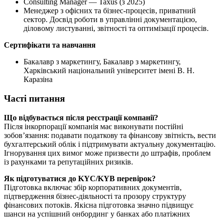
Consulting Manager — Taxus (з 2025)
Менеджер з офісних та бізнес-процесів, приватний
сектор. Досвід роботи в управлінні документацією,
діловому листуванні, звітності та оптимізації процесів.
Сертифікати та навчання
Бакалавр з маркетингу, Бакалавр з маркетингу,
Харківський національний університет імені В. Н.
Каразіна
Часті питання
Що відбувається після реєстрації компанії?
Після інкорпорації компанія має виконувати постійні
зобов’язання: подавати податкову та фінансову звітність, вести
бухгалтерський облік і підтримувати актуальну документацію.
Ігнорування цих вимог може призвести до штрафів, проблем
із рахунками та репутаційних ризиків.
Як підготуватися до KYC/KYB перевірок?
Підготовка включає збір корпоративних документів,
підтвердження бізнес-діяльності та прозору структуру
фінансових потоків. Якісна підготовка значно підвищує
шанси на успішний онбординг у банках або платіжних