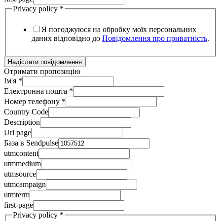
Privacy policy
*
Я погоджуюся на обробку моїх персональних
даних відповідно до
Повідомлення про приватність
.
Надіслати повідомлення
Отримати пропозицію
Ім'я
*
Електронна пошта
*
Номер телефону
*
Country Code
Description
Url page
База в Sendpulse
utmcontent
utmmedium
utmsource
utmcampaign
utmterm
first-page
Privacy policy
*