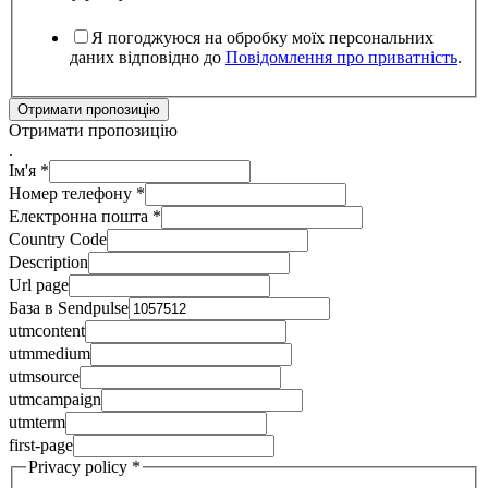
Я погоджуюся на обробку моїх персональних
даних відповідно до
Повідомлення про приватність
.
Отримати пропозицію
Отримати пропозицію
.
Ім'я
*
Номер телефону
*
Електронна пошта
*
Country Code
Description
Url page
База в Sendpulse
utmcontent
utmmedium
utmsource
utmcampaign
utmterm
first-page
Privacy policy
*