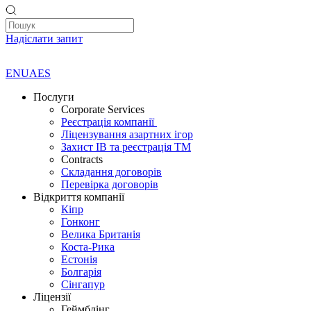
Надіслати запит
EN
UA
ES
Послуги
Corporate Services
Реєстрація компанії
Ліцензування азартних ігор
Захист ІВ та реєстрація ТМ
Contracts
Складання договорів
Перевірка договорів
Відкриття компанії
Кіпр
Гонконг
Велика Британія
Коста-Рика
Естонія
Болгарія
Сінгапур
Ліцензії
Геймблінг