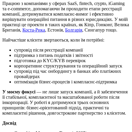
Працюю з компаніями у сферах SaaS, fintech, crypto, iGaming
та e-commerce, допомагаючи їм проходити етапи реєстрації
компанії, дотримуватися комплаєнс-вимог і ефективно
вирішувати операційні питання в різних юрисдикціях. У моїй
практиці це проекти в таких країнах, як Кіпр, Гонконг, Велика
Британія,
Коста-Рика
, Естонія,
Болгарія
, Сингапур тощо.
Найчастіше клієнти звертаються, коли їм потрібні:
супровід після реєстрації компанії
підтримка з питань податків і звітності
підготовка до KYC/KYB перевірок
корпоративне структурування та операційний запуск
супровід під час онбордингу в банках або платіжних
провайдерах
оптимізація бізнес-процесів і комплаєнс-підтримка
У моєму фокусі
— не лише запуск компанії, а й забезпечення
її стабільної, комплаєнтної та масштабованої роботи після
інкорпорації. У роботі я дотримуюся трьох основних
принципів: бізнес-орієнтований підхід, практичні та
комплаєнтні рішення, довгострокове партнерство з клієнтом.
Досвід