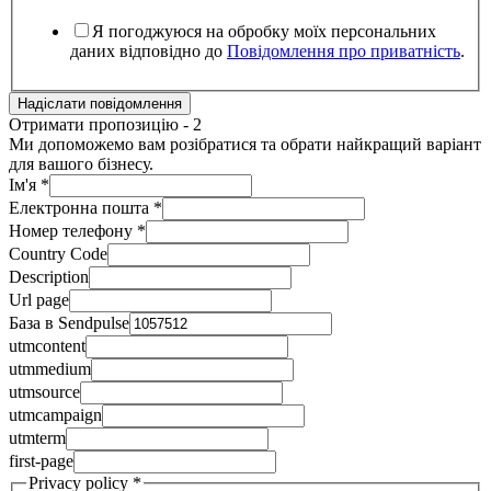
Я погоджуюся на обробку моїх персональних
даних відповідно до
Повідомлення про приватність
.
Надіслати повідомлення
Отримати пропозицію - 2
Ми допоможемо вам розібратися та обрати найкращий варіант
для вашого бізнесу.
Ім'я
*
Електронна пошта
*
Номер телефону
*
Country Code
Description
Url page
База в Sendpulse
utmcontent
utmmedium
utmsource
utmcampaign
utmterm
first-page
Privacy policy
*