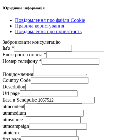
Юридична інформація
Повідомлення про файли Cookie
Правила користування
Повідомлення про приватність
Забронювати консультацію
Ім'я
*
Електронна пошта
*
Номер телефону
*
Повідомлення
Country Code
Description
Url page
База в Sendpulse
utmcontent
utmmedium
utmsource
utmcampaign
utmterm
first-page