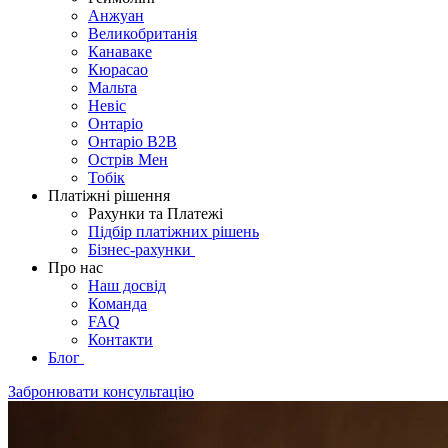
Анжуан
Великобританія
Канаваке
Кюрасао
Мальта
Невіс
Онтаріо
Онтаріо B2B
Острів Мен
Тобік
Платіжні рішення
Рахунки та Платежі
Підбір платіжних рішень
Бізнес-рахунки
Про нас
Наш досвід
Команда
FAQ
Контакти
Блог
Забронювати консультацію