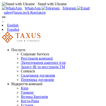
Stand with Ukraine
WhatsApp
Telegram
sales@taxus.tech
Контакти
ua
English
Español
Послуги
Corporate Services
Реєстрація компанії
Ліцензування азартних ігор
Захист ІВ та реєстрація ТМ
Contracts
Складання договорів
Перевірка договорів
Відкриття компанії
Кіпр
Гонконг
Велика Британія
Коста-Рика
Естонія