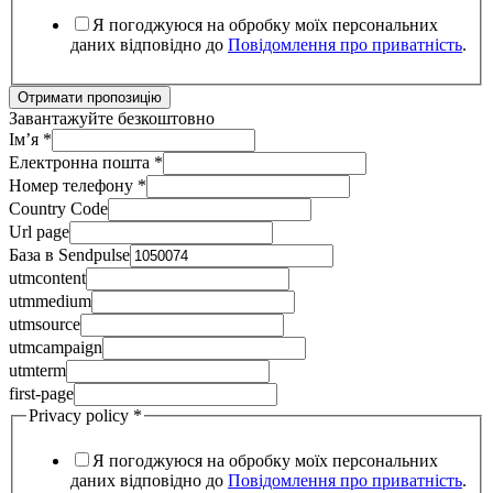
Я погоджуюся на обробку моїх персональних
даних відповідно до
Повідомлення про приватність
.
Отримати пропозицію
Завантажуйте безкоштовно
Ім’я
*
Електронна пошта
*
Номер телефону
*
Country Code
Url page
База в Sendpulse
utmcontent
utmmedium
utmsource
utmcampaign
utmterm
first-page
Privacy policy
*
Я погоджуюся на обробку моїх персональних
даних відповідно до
Повідомлення про приватність
.