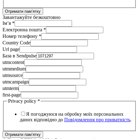
Отримати пам’ятку
Завантажуйте безкоштовно
Ім’я
*
Електронна пошта
*
Номер телефону
*
Country Code
Url page
База в Sendpulse
utmcontent
utmmedium
utmsource
utmcampaign
utmterm
utmterm
utmmedium
first-page
пошта
Privacy policy
*
Я погоджуюся на обробку моїх персональних
даних відповідно до
Повідомлення про приватність
.
Отримати пам’ятку