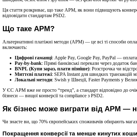
Ця стаття розкриває, що таке APM, як вони підвищують конверс
відповідати стандартам PSD2.
Що таке APM?
Альтернативні платіжні методи (APM) — це всі ті способи опла
включають:
Цифрові гаманці
: Apple Pay, Google Pay, PayPal — оплат
Pay-by-bank
: Прямі банківські перекази через додаток б
BNPL (Купи зараз, плати пізніше)
: Розстрочка чи відстр
Миттєві платежі
: SEPA Instant для швидких транзакцій 
Локальні методи
: Swish у Швеції, Faster Payments у Вели
У ЄС APM вже не просто “тренд”, а стандарт відповідно до очік
бізнеси — вищої конверсії та compliance з PSD2.
Як бізнес може виграти від APM — н
Чи знаєте ви, що 70% європейських споживачів обирають магаз
Покращення конверсії та менше кинутих кош