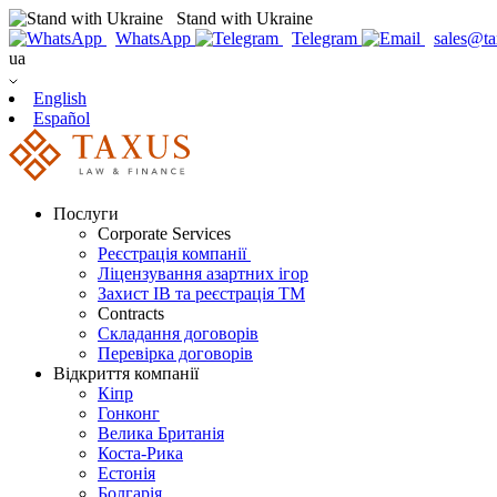
Stand with Ukraine
WhatsApp
Telegram
sales@ta
ua
English
Español
Послуги
Corporate Services
Реєстрація компанії
Ліцензування азартних ігор
Захист ІВ та реєстрація ТМ
Contracts
Складання договорів
Перевірка договорів
Відкриття компанії
Кіпр
Гонконг
Велика Британія
Коста-Рика
Естонія
Болгарія