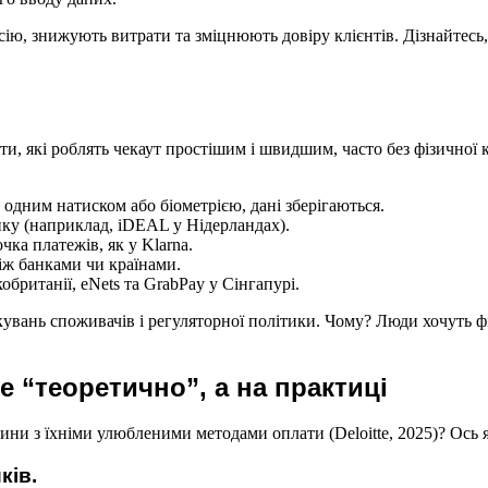
ію, знижують витрати та зміцнюють довіру клієнтів. Дізнайтесь,
ти, які роблять чекаут простішим і швидшим, часто без фізичної
а одним натиском або біометрією, дані зберігаються.
анку (наприклад, iDEAL у Нідерландах).
очка платежів, як у Klarna.
між банками чи країнами.
кобританії, eNets та GrabPay у Сінгапурі.
увань споживачів і регуляторної політики. Чому? Люди хочуть фін
е “теоретично”, а на практиці
ини з їхніми улюбленими методами оплати (Deloitte, 2025)? Ось
иків.