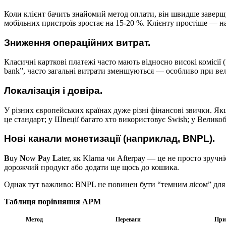
Коли клієнт бачить знайомий метод оплати, він швидше завершує
мобільних пристроїв зростає на 15-20 %. Клієнту простіше — н
Зниження операційних витрат.
Класичні карткові платежі часто мають відносно високі комісії
bank”, часто загальні витрати зменшуються — особливо при вел
Локалізація і довіра.
У різних європейських країнах дуже різні фінансові звички. Я
це стандарт; у Швеції багато хто використовує Swish; у Велик
Нові канали монетизації (наприклад, BNPL).
B
uy
N
ow
P
ay
L
ater, як Klarna чи Afterpay — це не просто зру
дорожчий продукт або додати ще щось до кошика.
Однак тут важливо: BNPL не повинен бути “темним лісом” для к
Таблиця порівняння APM
Метод
Переваги
При