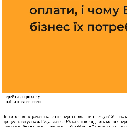
Перейти до розділу:
Поділитися статтею
Чи готові ви втрачати клієнтів через повільний чекаут? Уявіть
процес затягується. Результат? 50% клієнтів кидають кошик че
швидким, безпечним і зручним — без фізичної картки чи ручно