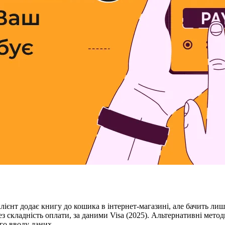
, клієнт додає книгу до кошика в інтернет-магазині, але бачить 
рез складність оплати, за даними Visa (2025). Альтернативні ме
го вводу даних.