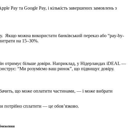
le Pay та Google Pay, і кількість завершених замовлень з
ингу. Якщо можна використати банківський переказ або “pay-by-
 витрати на 15–30%.
, він отримує більше довіри. Наприклад, у Нідерландах iDEAL —
емонструє: “Ми розуміємо ваш ринок”, що підвищує довіру.
на бачить, що може оплатити частинами, — і може вибрати
оли потрібно сплатити — це обов’язково.
Обмеження