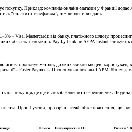
 покупку. Приклад: компанія-онлайн-магазин у Франції додає App
атиск “оплатити телефоном”, ніж вводити всі дані.
 (1–3% – Visa, Mastercard): від банку, платіжного шлюзу, процес
иких обсягах транзакцій. Pay-by-bank чи SEPA Instant знижують
кщо бізнес пропонує методи, до яких звикли місцеві користувачі
обританії – Faster Payments. Пропонуючи локальні APM, бізнес д
чність для покупця, це ще й спосіб збільшити середній чек. Люди
лієнта. Прості умови, прозорі платежі, чітке пояснення, що і к
клади
Комісії
Популярність у ЄС
Ризики / 