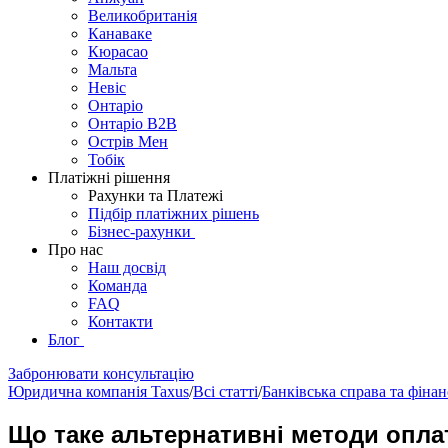
Великобританія
Канаваке
Кюрасао
Мальта
Невіс
Онтаріо
Онтаріо B2B
Острів Мен
Тобік
Платіжні рішення
Рахунки та Платежі
Підбір платіжних рішень
Бізнес-рахунки
Про нас
Наш досвід
Команда
FAQ
Контакти
Блог
Забронювати консультацію
Юридична компанія Taxus
/
Всі статті
/
Банківська справа та фіна
Що таке альтернативні методи оплат