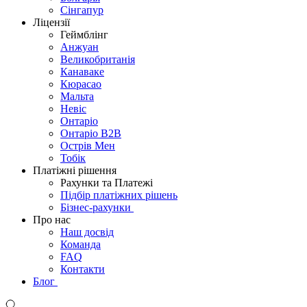
Сінгапур
Ліцензії
Геймблінг
Анжуан
Великобританія
Канаваке
Кюрасао
Мальта
Невіс
Онтаріо
Онтаріо B2B
Острів Мен
Тобік
Платіжні рішення
Рахунки та Платежі
Підбір платіжних рішень
Бізнес-рахунки
Про нас
Наш досвід
Команда
FAQ
Контакти
Блог