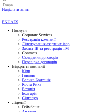
Надіслати запит
EN
UA
ES
Послуги
Corporate Services
Реєстрація компанії
Ліцензування азартних ігор
Захист ІВ та реєстрація ТМ
Contracts
Складання договорів
Перевірка договорів
Відкриття компанії
Кіпр
Гонконг
Велика Британія
Коста-Рика
Естонія
Болгарія
Сінгапур
Ліцензії
Геймблінг
Анжуан