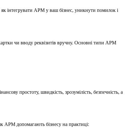
 як інтегрувати APM у ваш бізнес, уникнути помилок і
 картки чи вводу реквізитів вручну. Основні типи APM
ансову простоту, швидкість, зрозумілість, безпечність, а
 як APM допомагають бізнесу на практиці: