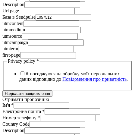
Description
Url page
База в Sendpulse
utmcontent
utmmedium
utmsource
utmcampaign
utmterm
first-page
Privacy policy
*
Я погоджуюся на обробку моїх персональних
даних відповідно до
Повідомлення про приватність
.
Надіслати повідомлення
Отримати пропозицію
Ім'я
*
Електронна пошта
*
Номер телефону
*
Country Code
Description