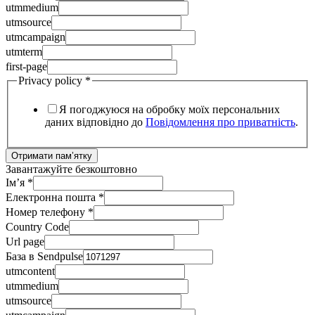
utmmedium
utmsource
utmcampaign
utmterm
first-page
Privacy policy
*
Я погоджуюся на обробку моїх персональних
даних відповідно до
Повідомлення про приватність
.
Отримати пам’ятку
Завантажуйте безкоштовно
Ім’я
*
Електронна пошта
*
Номер телефону
*
Country Code
Url page
База в Sendpulse
utmcontent
utmmedium
utmsource