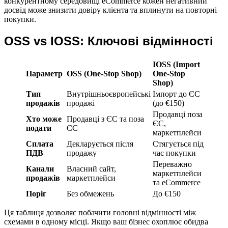
конкурентному середовищі eCommerce кожен негативний
досвід може знизити довіру клієнта та вплинути на повторні
покупки.
OSS vs IOSS: Ключові відмінності
IOSS (Import
Параметр
OSS (One-Stop Shop)
One-Stop
Shop)
Тип
Внутрішньоєвропейські
Імпорт до ЄС
продажів
продажі
(до €150)
Продавці поза
Хто може
Продавці з ЄС та поза
ЄС,
подати
ЄС
маркетплейси
Сплата
Декларується після
Стягується під
ПДВ
продажу
час покупки
Переважно
Канали
Власний сайт,
маркетплейси
продажів
маркетплейси
та eCommerce
Поріг
Без обмежень
До €150
Ця таблиця дозволяє побачити головні відмінності між
схемами в одному місці. Якщо ваш бізнес охоплює обидва