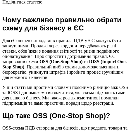
Поділитися статтею
Чому важливо правильно обрати
схему для бізнесу в ЄС
Для eCommerce-продавців правила ПДВ у ЄС можуть бути
заплутаними. Продажі через кордони передбачають різні
ставки, обов’язки з подання звітності та ризик подвійного
оподаткування. Щоб спростити дотримання правил, ЄС
запровадив схеми
OSS (One-Stop Shop)
та
IOSS (Import One-
Stop Shop)
. Правильний вибір схеми допоможе зменшити
бюрократію, уникнути штрафів і зробити процес зручнішим
для кожного з клієнтів.
У цій статті ми простими словами пояснимо різницю між OSS
та IOSS і допоможемо визначитися, яка схема підходить саме
для вашого бізнесу. Ми також розглянемо типові помилки
підприємців та дамо практичні поради щодо реєстрації.
Що таке OSS (One-Stop Shop)?
OSS-схема ПДВ створена для бізнесів, що продають товари та