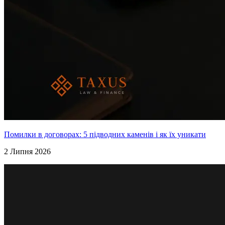
Помилки в договорах: 5 підводних каменів і як їх уникати
2 Липня 2026