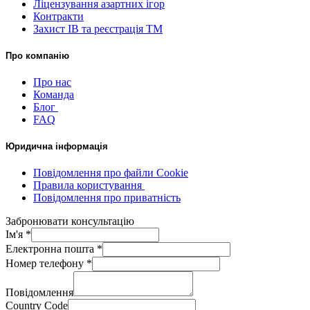
Ліцензування азартних ігор
Контракти
Захист ІВ та реєстрація ТМ
Про компанію
Про нас
Команда
Блог
FAQ
Юридична інформація
Повідомлення про файли Cookie
Правила користування
Повідомлення про приватність
Забронювати консультацію
Ім'я
*
Електронна пошта
*
Номер телефону
*
Повідомлення
Country Code