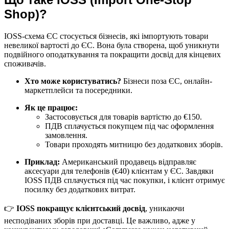
Shop)?
IOSS-схема ЄС стосується бізнесів, які імпортують товари
невеликої вартості до ЄС. Вона була створена, щоб уникнути
подвійного оподаткування та покращити досвід для кінцевих
споживачів.
Хто може користуватись?
Бізнеси поза ЄС, онлайн-
маркетплейси та посередники.
Як це працює:
Застосовується для товарів вартістю до €150.
ПДВ сплачується покупцем під час оформлення
замовлення.
Товари проходять митницю без додаткових зборів.
Приклад:
Американський продавець відправляє
аксесуари для телефонів (€40) клієнтам у ЄС. Завдяки
IOSS ПДВ сплачується під час покупки, і клієнт отримує
посилку без додаткових витрат.
👉
IOSS покращує клієнтський досвід
, уникаючи
несподіваних зборів при доставці. Це важливо, адже у