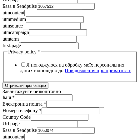
База в Sendpulse
utmcontent
utmmedium
utmsource
utmcampaign
utmterm
first-page
Privacy policy
*
Я погоджуюся на обробку моїх персональних
даних відповідно до
Повідомлення про приватність
.
Отримати пропозицію
Завантажуйте безкоштовно
Ім’я
*
Електронна пошта
*
Номер телефону
*
Country Code
Url page
База в Sendpulse
utmcontent