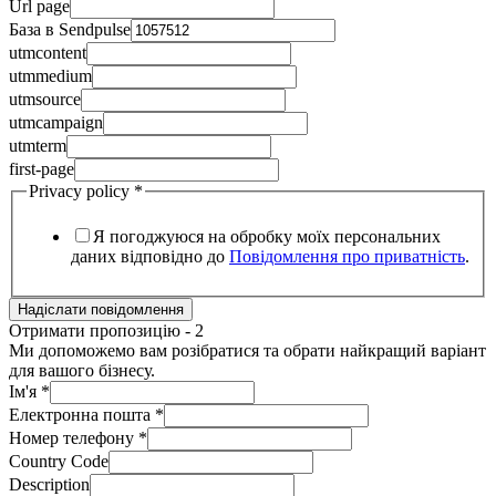
Url page
База в Sendpulse
utmcontent
utmmedium
utmsource
utmcampaign
utmterm
first-page
Privacy policy
*
Я погоджуюся на обробку моїх персональних
даних відповідно до
Повідомлення про приватність
.
Надіслати повідомлення
Отримати пропозицію - 2
Ми допоможемо вам розібратися та обрати найкращий варіант
для вашого бізнесу.
Ім'я
*
Електронна пошта
*
Номер телефону
*
Country Code
Description