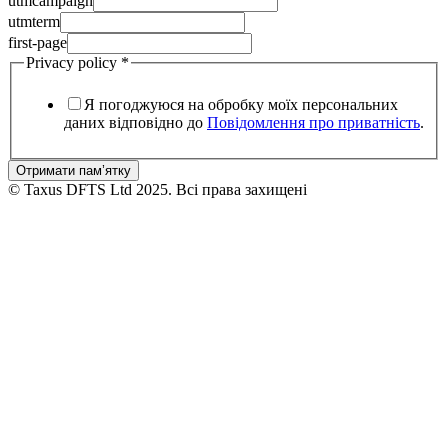
utmcampaign
Privacy
utmterm
utmcampaign
first-page
Code
Privacy policy
*
Я погоджуюся на обробку моїх персональних
даних відповідно до
Повідомлення про приватність
.
Отримати пам’ятку
© Taxus DFTS Ltd 2025. Всі права захищені