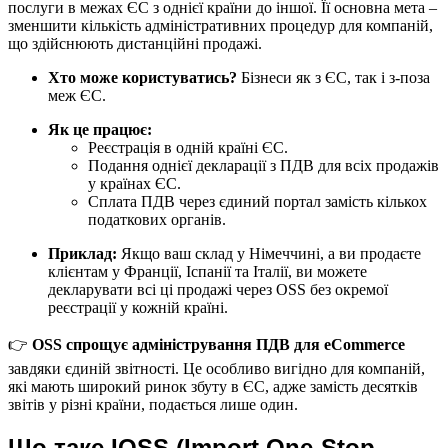
послуги в межах ЄС з однієї країни до іншої. Її основна мета –
зменшити кількість адміністративних процедур для компаній,
що здійснюють дистанційні продажі.
Хто може користуватись?
Бізнеси як з ЄС, так і з-поза
меж ЄС.
Як це працює:
Реєстрація в одній країні ЄС.
Подання однієї декларації з ПДВ для всіх продажів
у країнах ЄС.
Сплата ПДВ через єдиний портал замість кількох
податкових органів.
Приклад:
Якщо ваш склад у Німеччині, а ви продаєте
клієнтам у Франції, Іспанії та Італії, ви можете
декларувати всі ці продажі через OSS без окремої
реєстрації у кожній країні.
👉
OSS спрощує адміністрування ПДВ для eCommerce
завдяки єдиній звітності. Це особливо вигідно для компаній,
які мають широкий ринок збуту в ЄС, адже замість десятків
звітів у різні країни, подається лише один.
Що таке IOSS (Import One-Stop