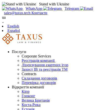
Stand with Ukraine
WhatsApp
Telegram
sales@taxus.tech
Контакти
ua
English
Español
Послуги
Corporate Services
Реєстрація компанії
Ліцензування азартних ігор
Захист ІВ та реєстрація ТМ
Contracts
Складання договорів
Перевірка договорів
Відкриття компанії
Кіпр
Гонконг
Велика Британія
Коста-Рика
Естонія