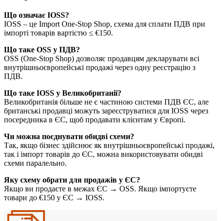
Що означає IOSS?
IOSS – це Import One-Stop Shop, схема для сплати ПДВ при
імпорті товарів вартістю ≤ €150.
Що таке OSS у ПДВ?
OSS (One-Stop Shop) дозволяє продавцям декларувати всі
внутрішньоєвропейські продажі через одну реєстрацію з
ПДВ.
Що таке IOSS у Великобританії?
Великобританія більше не є частиною системи ПДВ ЄС, але
британські продавці можуть зареєструватися для IOSS через
посередника в ЄС, щоб продавати клієнтам у Європі.
Чи можна поєднувати обидві схеми?
Так, якщо бізнес здійснює як внутрішньоєвропейські продажі,
так і імпорт товарів до ЄС, можна використовувати обидві
схеми паралельно.
Яку схему обрати для продажів у ЄС?
Якщо ви продаєте в межах ЄС → OSS. Якщо імпортуєте
товари до €150 у ЄС → IOSS.