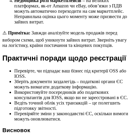
Недооцінка ролі маркетплейсів
– на великих
платформах, як-от Amazon чи eBay, обов’язки з ПДВ
можуть автоматично переходити на сам маркетплейс.
Неправильна оцінка цього моменту може призвести до
зайвих витрат.
⚠️
Примітка:
Завжди аналізуйте модель продажів перед
вибором схеми, щоб уникнути зайвих витрат. Зверніть увагу
на логістику, країни постачання та кінцевих покупців.
Практичні поради щодо реєстрації
Перевірте, чи підпадає ваш бізнес під критерії OSS або
IOSS.
Зберіть документи заздалегідь – податкові органи ЄС
можуть вимагати додаткову інформацію.
Використовуйте посередників або податкових
консультантів для IOSS, якщо ви не зареєстровані в ЄС.
Ведіть точний облік усіх транзакцій – це полегшить
підготовку звітності.
Перевіряйте зміни у законодавстві ЄС, оскільки вимоги
можуть оновлюватися.
Висновок