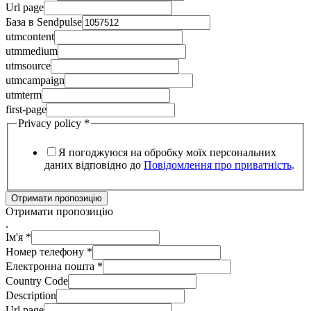
Url page
База в Sendpulse
utmcontent
utmmedium
utmsource
utmcampaign
utmterm
first-page
Privacy policy
*
Я погоджуюся на обробку моїх персональних
даних відповідно до
Повідомлення про приватність
.
Отримати пропозицію
Отримати пропозицію
.
Ім'я
*
Номер телефону
*
Електронна пошта
*
Country Code
Description
Url page