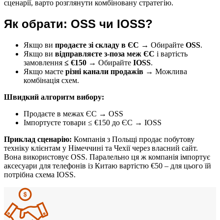
сценарії, варто розглянути комбіновану стратегію.
Як обрати: OSS чи IOSS?
Якщо ви
продаєте зі складу в ЄС
→ Обирайте
OSS
.
Якщо ви
відправляєте з-поза меж ЄС
і вартість
замовлення
≤ €150
→ Обирайте
IOSS
.
Якщо маєте
різні канали продажів
→ Можлива
комбінація схем.
Швидкий алгоритм вибору:
Продаєте в межах ЄС → OSS
Імпортуєте товари ≤ €150 до ЄС → IOSS
Приклад сценарію:
Компанія з Польщі продає побутову
техніку клієнтам у Німеччині та Чехії через власний сайт.
Вона використовує OSS. Паралельно ця ж компанія імпортує
аксесуари для телефонів із Китаю вартістю €50 – для цього їй
потрібна схема IOSS.