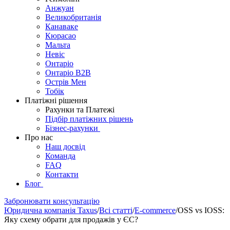
Анжуан
Великобританія
Канаваке
Кюрасао
Мальта
Невіс
Онтаріо
Онтаріо B2B
Острів Мен
Тобік
Платіжні рішення
Рахунки та Платежі
Підбір платіжних рішень
Бізнес-рахунки
Про нас
Наш досвід
Команда
FAQ
Контакти
Блог
Забронювати консультацію
Юридична компанія Taxus
/
Всі статті
/
E-commerce
/
OSS vs IOSS:
Яку схему обрати для продажів у ЄС?