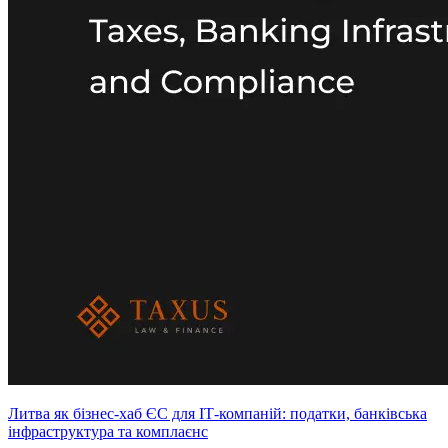
Литва як бізнес-хаб ЄС для ІТ-компаній: податки, банківська
інфраструктура та комплаєнс