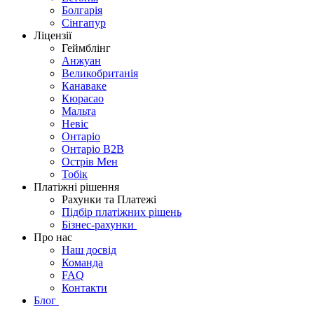
Болгарія
Сінгапур
Ліцензії
Геймблінг
Анжуан
Великобританія
Канаваке
Кюрасао
Мальта
Невіс
Онтаріо
Онтаріо B2B
Острів Мен
Тобік
Платіжні рішення
Рахунки та Платежі
Підбір платіжних рішень
Бізнес-рахунки
Про нас
Наш досвід
Команда
FAQ
Контакти
Блог