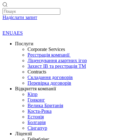
Надіслати запит
EN
UA
ES
Послуги
Corporate Services
Реєстрація компанії
Ліцензування азартних ігор
Захист ІВ та реєстрація ТМ
Contracts
Складання договорів
Перевірка договорів
Відкриття компанії
Кіпр
Гонконг
Велика Британія
Коста-Рика
Естонія
Болгарія
Сінгапур
Ліцензії
Геймблінг