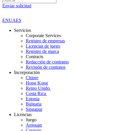
Enviar solicitud
EN
UA
ES
Servicios
Corporate Services
Registro de empresas
Licencias de juego
Registro de marca
Contracts
Redacción de contratos
Revisión de contratos
Incorporación
Chipre
Hong Kong
Reino Unido
Costa Rica
Estonia
Bulgaria
Singapur
Licencias
Juego
Anjouan
Curazao