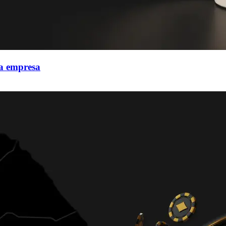
na empresa