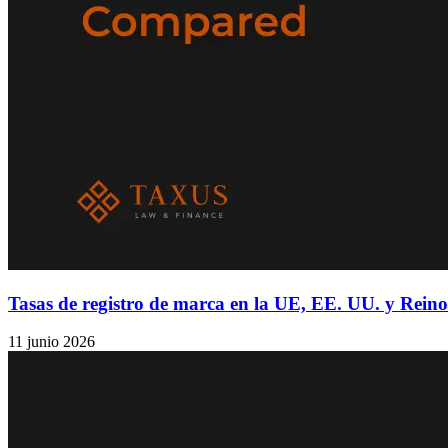
Tasas de registro de marca en la UE, EE. UU. y Reino 
11 junio 2026